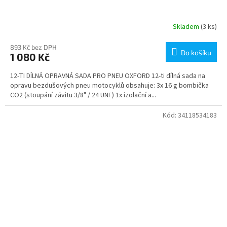
Skladem
(3 ks)
893 Kč bez DPH
Do košíku
1 080 Kč
12-TI DÍLNÁ OPRAVNÁ SADA PRO PNEU OXFORD 12-ti dílná sada na
opravu bezdušových pneu motocyklů obsahuje: 3x 16 g bombička
CO2 (stoupání závitu 3/8" / 24 UNF) 1x izolační a...
Kód:
34118534183