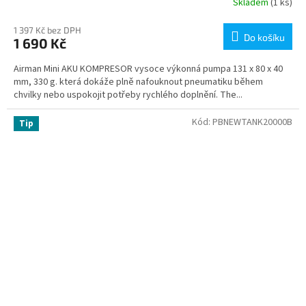
Skladem
(1 ks)
1 397 Kč bez DPH
Do košíku
1 690 Kč
Airman Mini AKU KOMPRESOR vysoce výkonná pumpa 131 x 80 x 40
mm, 330 g. která dokáže plně nafouknout pneumatiku během
chvilky nebo uspokojit potřeby rychlého doplnění. The...
Kód:
PBNEWTANK20000B
Tip