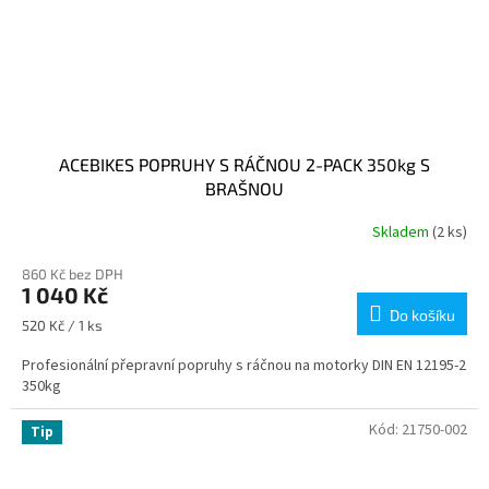
ACEBIKES POPRUHY S RÁČNOU 2-PACK 350kg S
BRAŠNOU
Skladem
(2 ks)
860 Kč bez DPH
1 040 Kč
Do košíku
Měrná
520 Kč / 1 ks
cena:
Profesionální přepravní popruhy s ráčnou na motorky DIN EN 12195-2
350kg
Kód:
21750-002
Tip