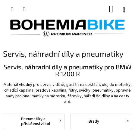
Přejít
NÁKUP
na
obsah
KOŠÍK
Servis, náhradní díly a pneumatiky
Servis, náhradní díly a pneumatiky pro BMW
R 1200 R
Materiál vhodný pro servis v dílně, garáži i na cestách, olej do motorky,
chladící kapalina, brzdová kapalina, filtry, svíčky, pneumatiky, opravné
sady pro pneumatiky na motorku, žárovky, nářadí do dílny a na cesty
atd.
Pneumatiky a
Brzdy
příslušenství kol