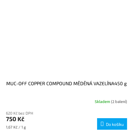
MUC-OFF COPPER COMPOUND MĚDĚNÁ VAZELÍNA450 g
Skladem
(2 balení)
620 Kč bez DPH
750 Kč
Do košíku
Měrná
1,67 Kč / 1 g
cena: