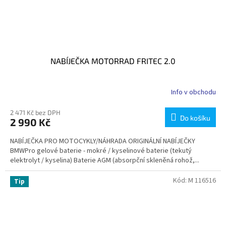
NABÍJEČKA MOTORRAD FRITEC 2.0
Info v obchodu
2 471 Kč bez DPH
Do košíku
2 990 Kč
NABÍJEČKA PRO MOTOCYKLY/NÁHRADA ORIGINÁLNÍ NABÍJEČKY
BMWPro gelové baterie - mokré / kyselinové baterie (tekutý
elektrolyt / kyselina) Baterie AGM (absorpční skleněná rohož,...
Kód:
M 116516
Tip