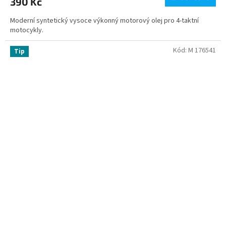
390 Kč
Moderní syntetický vysoce výkonný motorový olej pro 4-taktní
motocykly.
Kód:
M 176541
Tip