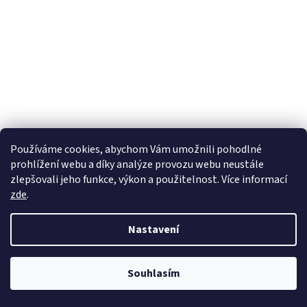
Používáme cookies, abychom Vám umožnili pohodlné
prohlížení webu a díky analýze provozu webu neustále
zlepšovali jeho funkce, výkon a použitelnost. Více informací
zde
.
Nastavení
STOJAN RACE - PRO BMW S KARDANEM R1200 VÝFUK
NA LEVÉ STRANĚ
Souhlasím
Skladem u nás do 7 pracovních dnů