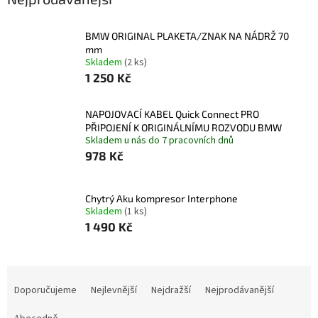
BMW ORIGINAL PLAKETA/ZNAK NA NÁDRŽ 70
mm
Skladem
(2 ks)
1 250 Kč
NAPOJOVACÍ KABEL Quick Connect PRO
PŘIPOJENÍ K ORIGINÁLNÍMU ROZVODU BMW
Skladem u nás do 7 pracovních dnů
978 Kč
Chytrý Aku kompresor Interphone
Skladem
(1 ks)
1 490 Kč
Ř
a
Doporučujeme
Nejlevnější
Nejdražší
Nejprodávanější
z