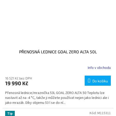
PŘENOSNÁ LEDNICE GOAL ZERO ALTA 50L
Info v obchodu
16 521 Kč bez DPH
Do košíku
19 990 Kč
Přenosná lednice/mraznička 53L GOAL ZERO ALTA 50 Teplotu lze
nastavit až na -4 °C, takže ji můžete používat nejen jako lednici ale i
jako mrazák. Díky objemu 53 l se do ní...
Kód:
M115311
Tip