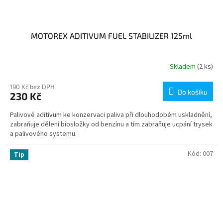
MOTOREX ADITIVUM FUEL STABILIZER 125ml
Skladem
(2 ks)
190 Kč bez DPH
Do košíku
230 Kč
Palivové aditivum ke konzervaci paliva při dlouhodobém uskladnění,
zabraňuje dělení biosložky od benzínu a tím zabraňuje ucpání trysek
a palivového systemu.
Kód:
007
Tip