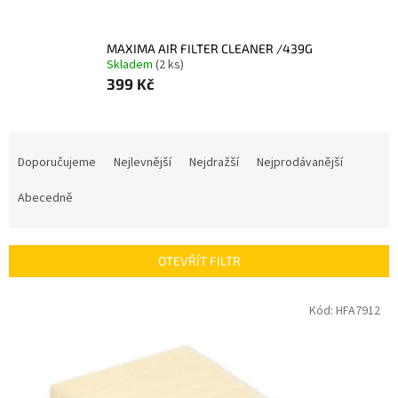
MAXIMA AIR FILTER CLEANER /439G
Skladem
(2 ks)
399 Kč
Ř
a
Doporučujeme
Nejlevnější
Nejdražší
Nejprodávanější
z
e
Abecedně
n
í
p
OTEVŘÍT FILTR
r
o
V
Kód:
HFA7912
d
ý
u
p
k
i
t
s
ů