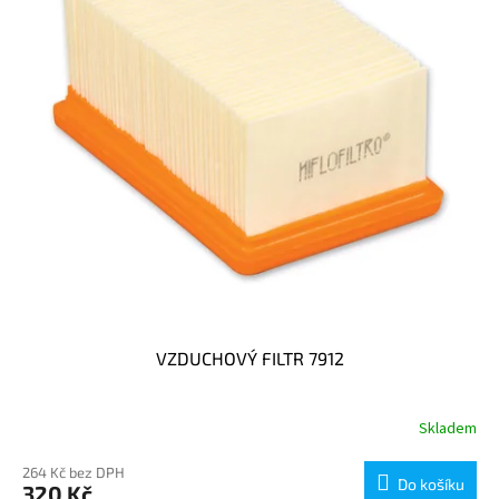
p
r
o
d
u
k
t
ů
VZDUCHOVÝ FILTR 7912
Skladem
264 Kč bez DPH
Do košíku
320 Kč