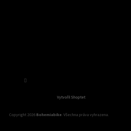
Sledovat na Instagramu
Vytvořil Shoptet
Copyright 2026
Bohemiabike
. Všechna práva vyhrazena.
Upravit
nastavení cookies