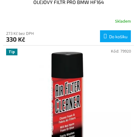
OLEJOVÝ FILTR PRO BMW HF164
Skladem
273 Kč bez DPH
Do košíku
330 Kč
Kód:
79920
Tip