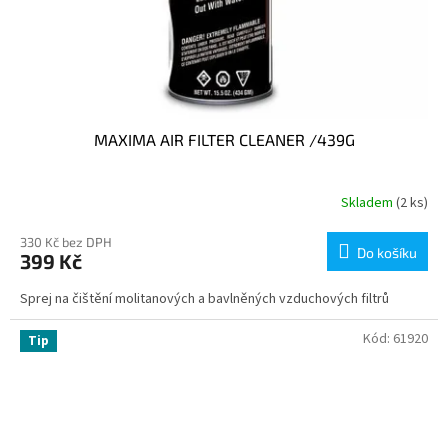
MAXIMA AIR FILTER CLEANER /439G
Skladem
(2 ks)
330 Kč bez DPH
Do košíku
399 Kč
Sprej na čištění molitanových a bavlněných vzduchových filtrů
Kód:
61920
Tip