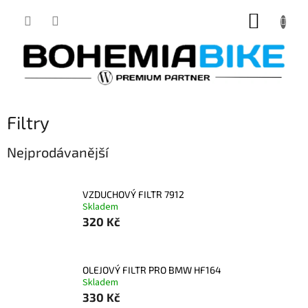
Přejít
NÁKUP
na
obsah
KOŠÍK
Filtry
Nejprodávanější
VZDUCHOVÝ FILTR 7912
Skladem
320 Kč
OLEJOVÝ FILTR PRO BMW HF164
Skladem
330 Kč