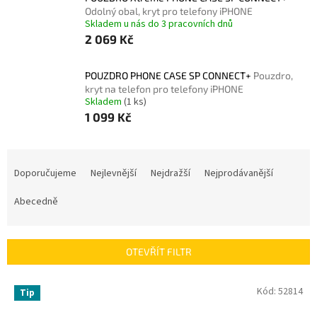
Odolný obal, kryt pro telefony iPHONE
Skladem u nás do 3 pracovních dnů
2 069 Kč
POUZDRO PHONE CASE SP CONNECT+
Pouzdro,
kryt na telefon pro telefony iPHONE
Skladem
(1 ks)
1 099 Kč
Ř
a
Doporučujeme
Nejlevnější
Nejdražší
Nejprodávanější
z
e
Abecedně
n
í
p
OTEVŘÍT FILTR
r
o
V
Kód:
52814
Tip
d
ý
u
p