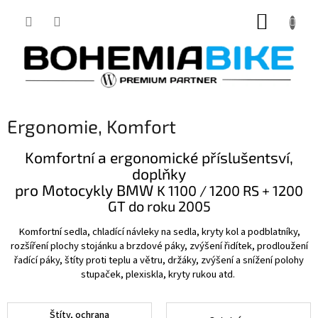
Přejít
NÁKUP
na
obsah
KOŠÍK
Ergonomie, Komfort
Komfortní a ergonomické příslušentsví,
doplňky
pro Motocykly BMW
K 1100 / 1200 RS + 1200
GT do roku 2005
Komfortní sedla, chladící návleky na sedla, kryty kol a podblatníky,
rozšíření plochy stojánku a brzdové páky, zvýšení řidítek, prodloužení
řadící páky, štíty proti teplu a větru, držáky, zvýšení a snížení polohy
stupaček, plexiskla, kryty rukou atd.
Štíty, ochrana