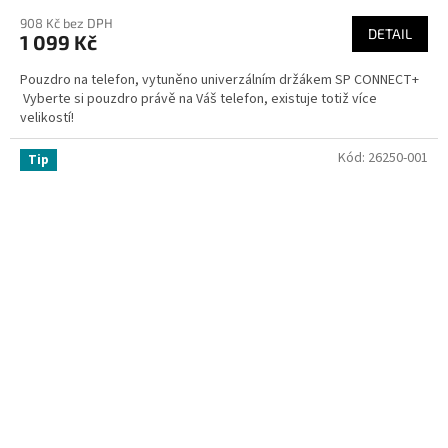
908 Kč bez DPH
DETAIL
1 099 Kč
Pouzdro na telefon, vytuněno univerzálním držákem SP CONNECT+
Vyberte si pouzdro právě na Váš telefon, existuje totiž více
velikostí!
Kód:
26250-001
Tip