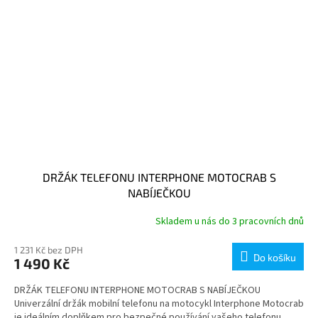
DRŽÁK TELEFONU INTERPHONE MOTOCRAB S
NABÍJEČKOU
Skladem u nás do 3 pracovních dnů
1 231 Kč bez DPH
Do košíku
1 490 Kč
DRŽÁK TELEFONU INTERPHONE MOTOCRAB S NABÍJEČKOU
Univerzální držák mobilní telefonu na motocykl Interphone Motocrab
je ideálním doplňkem pro bezpečné používání vašeho telefonu...