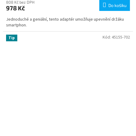
808 Kč bez DPH
Do košíku
978 Kč
Jednoduché a geniální, tento adaptér umožňuje upevnění držáku
smartphon.
Kód:
45155-702
Tip