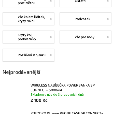
Ostatní
proti větru
Vše kolem řidítek,
Podvozek
kryty rukou
Kryty kol,
Vše pro nohy
podblatníky
Rozšíření stojánku
Nejprodávanější
WIRELESS NABÍJEČKA POWERBANKA SP
CONNECT+ 5000mA
Skladem u nás do 3 pracovních dnů
2 100 Kč
POUZDRO Xtreme PHONE CASE SP CONNECT+