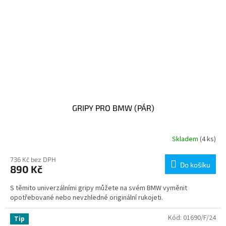
GRIPY PRO BMW (PÁR)
Skladem
(4 ks)
736 Kč bez DPH
Do košíku
890 Kč
S těmito univerzálními gripy můžete na svém BMW vyměnit
opotřebované nebo nevzhledné originální rukojeti.
Kód:
01690/F/24
Tip