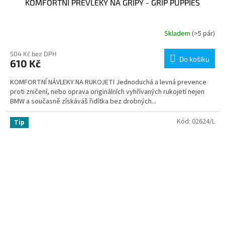
KOMFORTNÍ PŘEVLEKY NA GRIPY - GRIP PUPPIES
Skladem
(>5 pár)
504 Kč bez DPH
Do košíku
610 Kč
KOMFORTNÍ NÁVLEKY NA RUKOJETI Jednoduchá a levná prevence
proti zničení, nebo oprava originálních vyhřívaných rukojetí nejen
BMW a současně získáváš řidítka bez drobných...
Kód:
02624/L
Tip