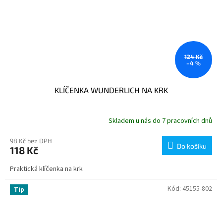
124 Kč
–4 %
KLÍČENKA WUNDERLICH NA KRK
Skladem u nás do 7 pracovních dnů
98 Kč bez DPH
Do košíku
118 Kč
Praktická klíčenka na krk
Kód:
45155-802
Tip