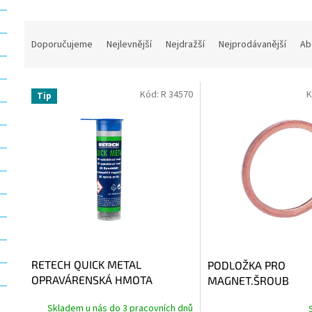
Ř
a
Doporučujeme
Nejlevnější
Nejdražší
Nejprodávanější
Ab
z
e
V
n
Kód:
R 34570
K
Tip
ý
í
p
p
i
r
s
o
p
d
r
u
o
k
d
t
u
ů
k
t
RETECH QUICK METAL
PODLOŽKA PRO
ů
OPRAVÁRENSKÁ HMOTA
MAGNET.ŠROUB
Skladem u nás do 3 pracovních dnů