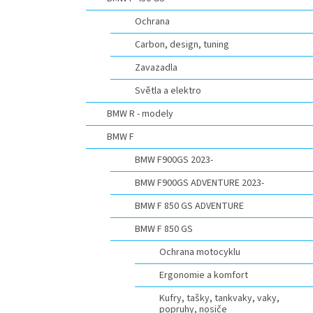
n
e
Ochrana
l
Carbon, design, tuning
Zavazadla
Světla a elektro
BMW R - modely
BMW F
BMW F900GS 2023-
BMW F900GS ADVENTURE 2023-
BMW F 850 GS ADVENTURE
BMW F 850 GS
Ochrana motocyklu
Ergonomie a komfort
Kufry, tašky, tankvaky, vaky,
popruhy, nosiče