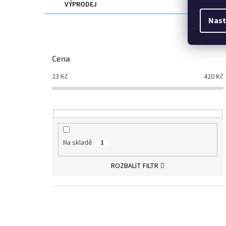
VÝPRODEJ
Nast
Cena
23
Kč
420
Kč
Na skladě
1
ROZBALIT FILTR