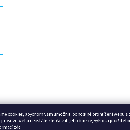
me cookies, abychom Vám umožnili pohodlné prohlížení webu a d
 provozu webu neustále zlepšovali jeho funkce, výkon a použiteln
formací
zde
.