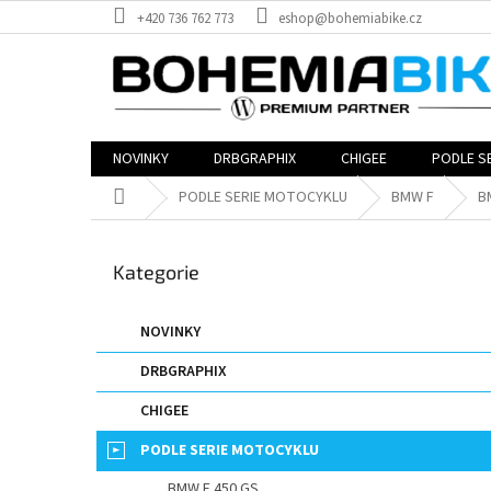
Přejít
+420 736 762 773
eshop@bohemiabike.cz
na
obsah
NOVINKY
DRBGRAPHIX
CHIGEE
PODLE S
Domů
PODLE SERIE MOTOCYKLU
BMW F
B
P
o
Přeskočit
Kategorie
s
kategorie
t
r
NOVINKY
a
DRBGRAPHIX
n
n
CHIGEE
í
p
PODLE SERIE MOTOCYKLU
a
BMW F 450 GS