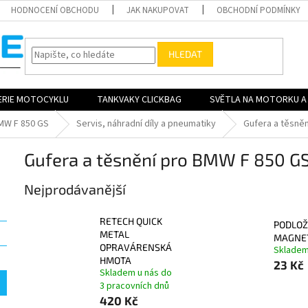
HODNOCENÍ OBCHODU
JAK NAKUPOVAT
OBCHODNÍ PODMÍNKY
HLEDAT
ERIE MOTOCYKLU
TANKVAKY CLICKBAG
SVĚTLA NA MOTORKU A 
MW F 850 GS
Servis, náhradní díly a pneumatiky
Gufera a těsněn
Gufera a těsnění pro BMW F 850 G
Nejprodávanější
RETECH QUICK
PODLOŽ
METAL
MAGNE
OPRAVÁRENSKÁ
Sklade
HMOTA
23 Kč
Skladem u nás do
3 pracovních dnů
420 Kč