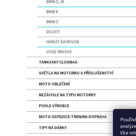
BMW S, M
BMW K
BMW C
DUCATI
HARLEY DAVIDSON
VOGE 900 DSX
TANKVAKY CLICKBAG
SVĚTLA NA MOTORKU A PŘÍSLUŠENSTVÍ
MOTO OBLEČENÍ
NEZÁVISLE NA TYPU MOTORKY
PODLE VÝROBCE
MOTO-EXPEDICE-TRENINK-DOPRAVA
Používá
analýze
TIPY NA DÁRKY
Více in