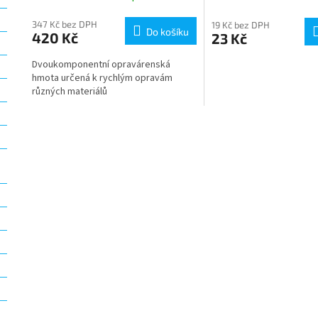
347 Kč bez DPH
19 Kč bez DPH
Do košíku
420 Kč
23 Kč
Dvoukomponentní opravárenská
hmota určená k rychlým opravám
různých materiálů
O
v
l
á
d
a
c
í
p
r
v
k
y
v
ý