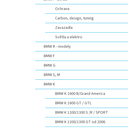
n
e
Ochrana
l
Carbon, design, tuning
Zavazadla
Světla a elektro
BMW R - modely
BMW F
BMW G
BMW S, M
BMW K
BMW K 1600 B/Grand America
BMW K 1600 GT / GTL
BMW K 1200/1300 S /R / SPORT
BMW K 1200/1300 GT od 2006