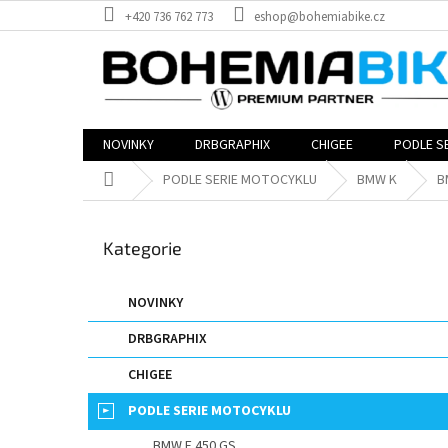
Přejít
+420 736 762 773
eshop@bohemiabike.cz
na
obsah
NOVINKY
DRBGRAPHIX
CHIGEE
PODLE S
Domů
PODLE SERIE MOTOCYKLU
BMW K
B
P
o
Přeskočit
Kategorie
s
kategorie
t
r
NOVINKY
a
DRBGRAPHIX
n
n
CHIGEE
í
p
PODLE SERIE MOTOCYKLU
a
BMW F 450 GS