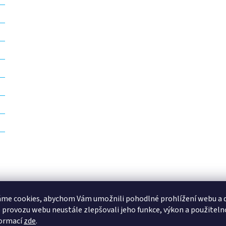
me cookies, abychom Vám umožnili pohodlné prohlížení webu a d
 provozu webu neustále zlepšovali jeho funkce, výkon a použiteln
formací
zde
.