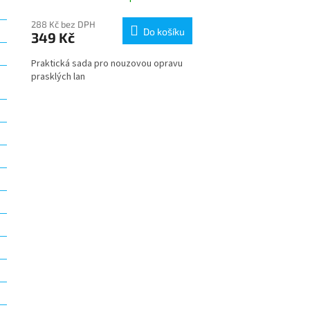
288 Kč bez DPH
Do košíku
349 Kč
Praktická sada pro nouzovou opravu
prasklých lan
O
v
l
á
d
a
c
í
p
r
v
k
y
v
ý
p