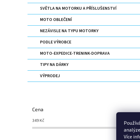
SVĚTLA NA MOTORKU A PŘÍSLUŠENSTVÍ
MOTO OBLEČENÍ
NEZÁVISLE NA TYPU MOTORKY
PODLE VÝROBCE
MOTO-EXPEDICE-TRENINK-DOPRAVA
TIPY NA DÁRKY
VÝPRODEJ
Cena
349
Kč
350
Kč
Používá
analýze
Více in