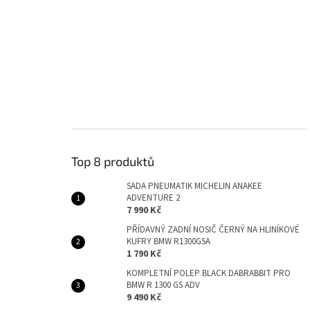
Top 8 produktů
SADA PNEUMATIK MICHELIN ANAKEE
ADVENTURE 2
7 990 Kč
PŘÍDAVNÝ ZADNÍ NOSIČ ČERNÝ NA HLINÍKOVÉ
KUFRY BMW R1300GSA
1 790 Kč
KOMPLETNÍ POLEP BLACK DABRABBIT PRO
BMW R 1300 GS ADV
9 490 Kč