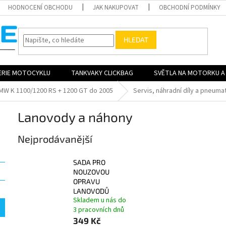
HODNOCENÍ OBCHODU
JAK NAKUPOVAT
OBCHODNÍ PODMÍNKY
HLEDAT
ERIE MOTOCYKLU
TANKVAKY CLICKBAG
SVĚTLA NA MOTORKU A 
MW K 1100/1200 RS + 1200 GT do 2005
Servis, náhradní díly a pneuma
Lanovody a náhony
Nejprodávanější
SADA PRO
NOUZOVOU
OPRAVU
LANOVODŮ
Skladem u nás do
3 pracovních dnů
349 Kč