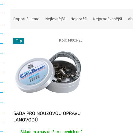
Ř
a
Doporučujeme
Nejlevnější
Nejdražší
Nejprodávanější
Ab
z
e
V
n
Kód:
M003-25
Tip
ý
í
p
p
i
r
s
o
p
d
r
u
o
k
d
t
u
ů
k
t
SADA PRO NOUZOVOU OPRAVU
ů
LANOVODŮ
Skladem u nás do 3 pracovních dnů