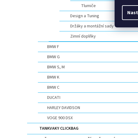
Tlumiče
Nast
Design a Tuning
Držáky a montážní sady
Zimní doplňky
BMW F
BMW G
BMW S, M
BMW K
BMW C
DUCATI
HARLEY DAVIDSON
VOGE 900 DSX
TANKVAKY CLICKBAG