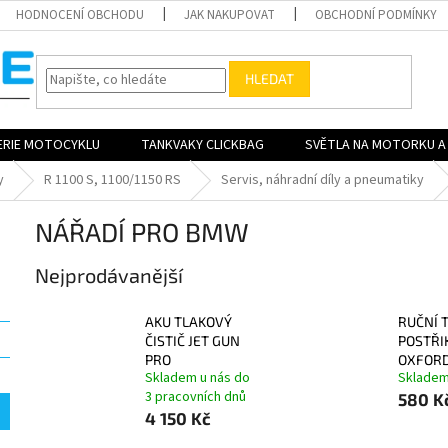
HODNOCENÍ OBCHODU
JAK NAKUPOVAT
OBCHODNÍ PODMÍNKY
HLEDAT
ERIE MOTOCYKLU
TANKVAKY CLICKBAG
SVĚTLA NA MOTORKU A 
y
R 1100 S, 1100/1150 RS
Servis, náhradní díly a pneumatiky
NÁŘADÍ PRO BMW
Nejprodávanější
AKU TLAKOVÝ
RUČNÍ 
ČISTIČ JET GUN
POSTŘI
PRO
OXFORD
Skladem u nás do
Sklade
3 pracovních dnů
580 K
4 150 Kč