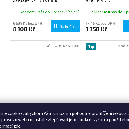
ZYKLOP 1/4" (43 dílů)
3/8" 199MM
Skladem u nás do 3 pracovních dnů
Skladem u nás do 3 p
6 694 Kč bez DPH
1 446 Kč bez DPH
Do košíku
8 100 Kč
1 750 Kč
Kód:
W05075611001
Kód:
Tip
me cookies, abychom Vám umožnili pohodlné prohlížení webu a d
WERA MOMENTOVÝ KLÍČ B2
WERA MOMENTOVÝ K
 provozu webu neustále zlepšovali jeho funkce, výkon a použiteln
3/8" (20 - 100Nm)
1/2" (40 - 200Nm)
formací
zde
.