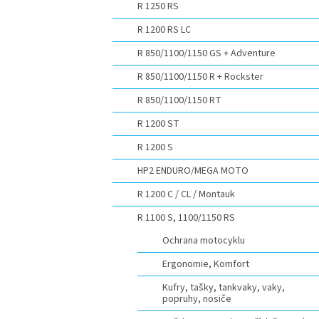
R 1250 RS
R 1200 RS LC
R 850/1100/1150 GS + Adventure
R 850/1100/1150 R + Rockster
R 850/1100/1150 RT
R 1200 ST
R 1200 S
HP2 ENDURO/MEGA MOTO
R 1200 C / CL / Montauk
R 1100 S, 1100/1150 RS
Ochrana motocyklu
Ergonomie, Komfort
Kufry, tašky, tankvaky, vaky,
popruhy, nosiče