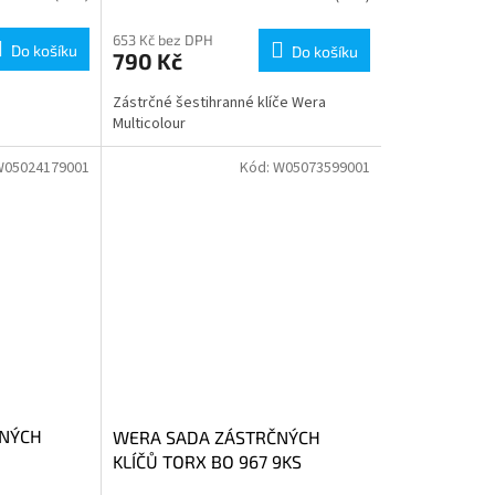
653 Kč bez DPH
Do košíku
Do košíku
790 Kč
Zástrčné šestihranné klíče Wera
Multicolour
W05024179001
Kód:
W05073599001
ČNÝCH
WERA SADA ZÁSTRČNÝCH
KLÍČŮ TORX BO 967 9KS