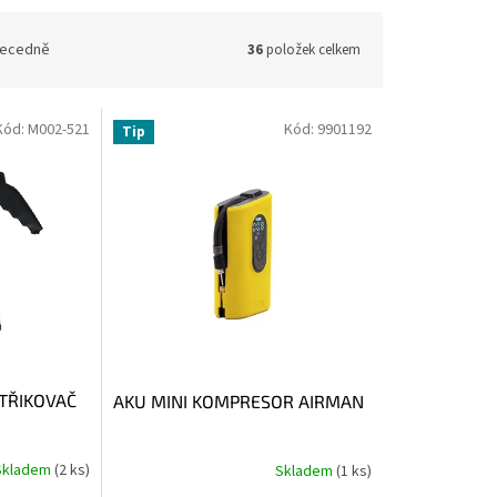
ecedně
36
položek celkem
Kód:
M002-521
Kód:
9901192
Tip
TŘIKOVAČ
AKU MINI KOMPRESOR AIRMAN
Skladem
(2 ks)
Skladem
(1 ks)