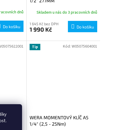
1/2" 277MM
racovních dnů
Skladem u nás do 3 pracovních dnů
1 645 Kč bez DPH
Do košíku
Do košíku
1 990 Kč
W05075622001
Kód:
W05075604001
Tip
íky
LÍČ C3
WERA MOMENTOVÝ KLÍČ A5
ost.
1/4" (2,5 - 25Nm)