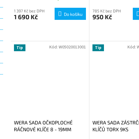
1 397 Kč bez DPH
785 Kč bez DPH
Do košíku
1 690 Kč
950 Kč
Kód:
W05020013001
Kód:
Tip
Tip
WERA SADA OČKOPLOCHÉ
WERA SADA ZÁSTR
RÁČNOVÉ KLÍČE 8 - 19MM
KLÍČŮ TORX 9KS
JOKER 11KS