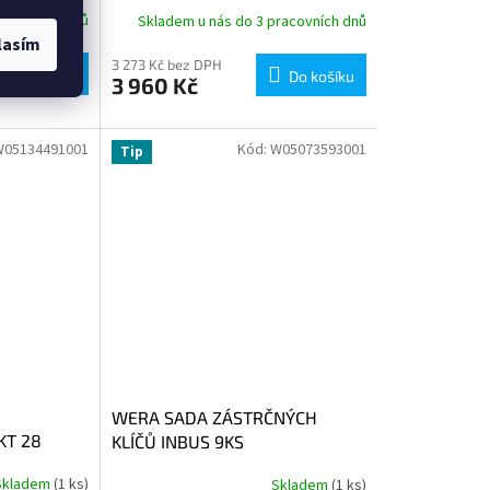
racovních dnů
Skladem u nás do 3 pracovních dnů
lasím
3 273 Kč bez DPH
Do košíku
Do košíku
3 960 Kč
W05134491001
Kód:
W05073593001
Tip
WERA SADA ZÁSTRČNÝCH
KT 28
KLÍČŮ INBUS 9KS
Skladem
(1 ks)
Skladem
(1 ks)