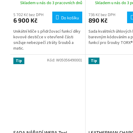
Skladem u nás do 3 pracovních dnů
Skladem u nás do 3 p
5 702 Kč bez DPH
736 Kč bez DPH
Do košíku
6 900 Kč
890 Kč
Unikátní klíče s přidržovací funkcí díky
Sada kvalitních úhlových 
kovové destičce v otevřené části
barevným kódováním a p
snižuje nebezpečí ztráty šroubů a
funkcí pro šrouby TORX®
matic.
Kód:
W05056490001
Tip
Tip
SADA NÁŘADÍ WERA Tool-
LEATHERMAN CHARG