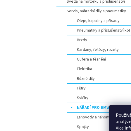
Světla na motorku a příslušenství
Servis, náhradní díly a pneumatiky
Oleje, kapaliny a přísady
Pneumatiky a příslušenství kol
Brzdy
Kardany, řetězy, rozety
Gufera a těsnění
Elektrika
Různé díly
Filtry
Svíčky
NÁŘADÍ PRO BMW
Používá
Lanovody a náhony
analýze
Spojky
Více in