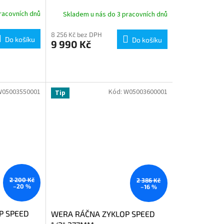
racovních dnů
Skladem u nás do 3 pracovních dnů
8 256 Kč bez DPH
Do košíku
Do košíku
9 990 Kč
W05003550001
Kód:
W05003600001
Tip
2 200 Kč
2 386 Kč
–20 %
–16 %
P SPEED
WERA RÁČNA ZYKLOP SPEED