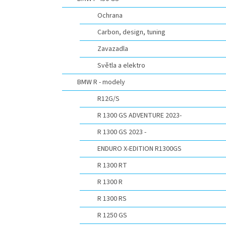
n
e
Ochrana
l
Carbon, design, tuning
Zavazadla
Světla a elektro
BMW R - modely
R12G/S
R 1300 GS ADVENTURE 2023-
R 1300 GS 2023 -
ENDURO X-EDITION R1300GS
R 1300 RT
R 1300 R
R 1300 RS
R 1250 GS