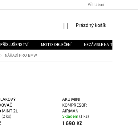
PODMÍNKY OCHRANY OSOBNÍCH ÚDAJŮ
Přihlášení
REKLAMAČNÍ ŘÁD
FOR
NÁKUPNÍ
Prázdný košík
KOŠÍK
PŘÍSLUŠENSTVÍ
MOTO OBLEČENÍ
NEZÁVISLE NA TYPU MOTORK
NÁŘADÍ PRO BMW
TLAKOVÝ
AKU MINI
KOVAČ
KOMPRESOR
 MINT 2L
AIRMAN
m
(2 ks)
Skladem
(1 ks)
č
1 690 Kč