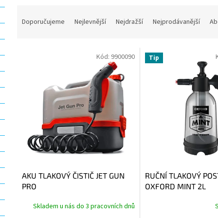
Ř
a
Doporučujeme
Nejlevnější
Nejdražší
Nejprodávanější
Ab
z
e
V
n
Kód:
9900090
Tip
ý
í
p
p
i
r
s
o
p
d
r
u
o
k
d
t
u
ů
k
t
AKU TLAKOVÝ ČISTIČ JET GUN
RUČNÍ TLAKOVÝ POS
ů
PRO
OXFORD MINT 2L
Skladem u nás do 3 pracovních dnů