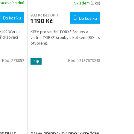
racovních dnů
Skladem
(1 ks)
983 Kč bez DPH
Do košíku
Do košíku
1 190 Kč
klíčů Wera s
Klíče pro vnitřní TORX®-šrouby a
řidržovací
vnitřní TORX®-šrouby s kolíkem (BO = s
otvorem).
Kód:
ZZ8852
Kód:
12137673248
Tip
E PLUS
BMW PŘÍPRAVEK PRO VYTAŽENÍ