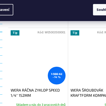
Skladem u nás do 3 pracovních dnů
Skladem u nás do 3 p
avení
Souh
3 802 Kč bez DPH
3 802 Kč bez DPH
Do košíku
4 600 Kč
4 600 Kč
Kód:
W05003500001
Kód:
Tip
Tip
1 980 Kč
–14 %
WERA RÁČNA ZYKLOP SPEED
WERA ŠROUBOVÁK
1/4" 152MM
KRAFTFORM KOMPA
(6DÍLŮ)
Skladem u nás do 3 pracovních dnů