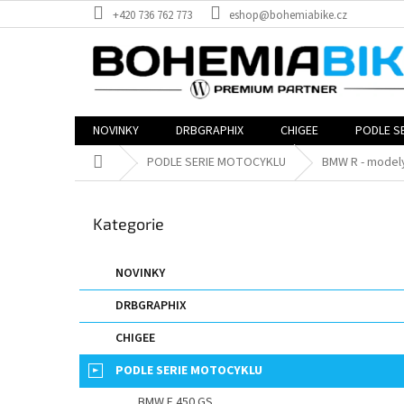
Přejít
+420 736 762 773
eshop@bohemiabike.cz
na
obsah
NOVINKY
DRBGRAPHIX
CHIGEE
PODLE S
Domů
PODLE SERIE MOTOCYKLU
BMW R - model
P
o
Přeskočit
Kategorie
s
kategorie
t
r
NOVINKY
a
DRBGRAPHIX
n
n
CHIGEE
í
p
PODLE SERIE MOTOCYKLU
a
BMW F 450 GS