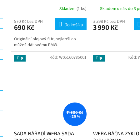
STŘÍBRNÉ
Skladem
(1 ks)
Skladem u nás do 3 p
570 Kč bez DPH
3 298 Kč bez DPH
Do košíku
690 Kč
3 990 Kč
Originální olejový filtr, nejlepší co
můžeš dát svému BMW.
Kód:
W05160785001
Kód:
Tip
Tip
11 500 Kč
–29 %
SADA NÁŘADÍ WERA SADA
WERA RÁČNA ZYKLO