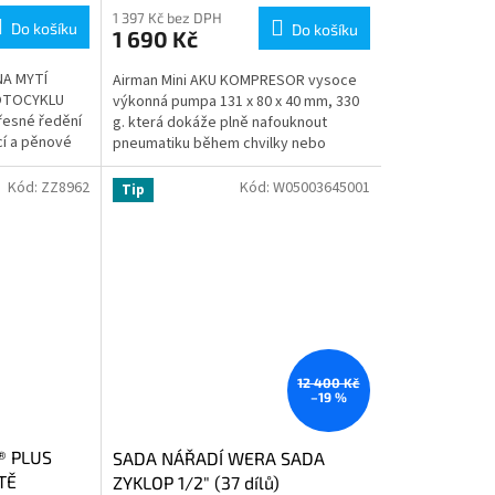
1 397 Kč bez DPH
Do košíku
Do košíku
1 690 Kč
A MYTÍ
Airman Mini AKU KOMPRESOR vysoce
OTOCYKLU
výkonná pumpa 131 x 80 x 40 mm, 330
řesné ředění
g. která dokáže plně nafouknout
í a pěnové
pneumatiku během chvilky nebo
 uvolnění
uspokojit potřeby rychlého doplnění.
The...
Kód:
ZZ8962
Kód:
W05003645001
Tip
12 400 Kč
–19 %
 PLUS
SADA NÁŘADÍ WERA SADA
TĚ
ZYKLOP 1/2" (37 dílů)