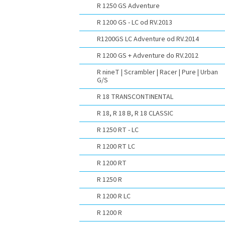
R 1250 GS Adventure
R 1200 GS - LC od RV.2013
R1200GS LC Adventure od RV.2014
R 1200 GS + Adventure do RV.2012
R nineT | Scrambler | Racer | Pure | Urban
G/S
R 18 TRANSCONTINENTAL
R 18, R 18 B, R 18 CLASSIC
R 1250 RT - LC
R 1200 RT LC
R 1200 RT
R 1250 R
R 1200 R LC
R 1200 R