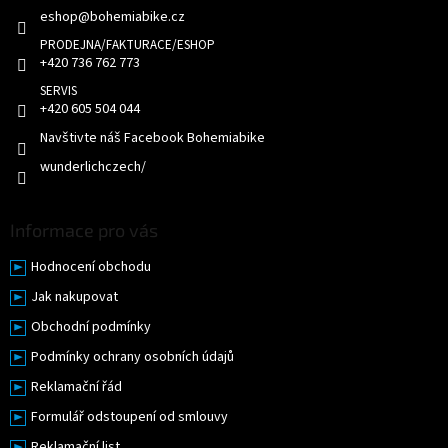
p
eshop
@
bohemiabike.cz
í
r
v
k
+420 736 762 773
y
v
+420 605 504 044
ý
p
Navštivte náš Facebook Bohemiabike
i
wunderlichczech/
s
u
Informace pro vás
Hodnocení obchodu
Jak nakupovat
Obchodní podmínky
Podmínky ochrany osobních údajů
Reklamační řád
Formulář odstoupení od smlouvy
Reklamační list