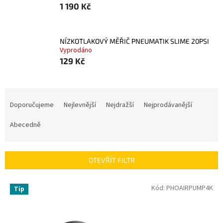
1 190 Kč
NÍZKOTLAKOVÝ MĚŘIČ PNEUMATIK SLIME 20PSI
Vyprodáno
129 Kč
Ř
a
Doporučujeme
Nejlevnější
Nejdražší
Nejprodávanější
z
e
Abecedně
n
í
p
OTEVŘÍT FILTR
r
o
V
Kód:
PHOAIRPUMP4K
Tip
d
ý
u
p
k
i