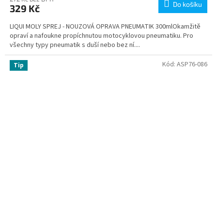
Do košíku
329 Kč
LIQUI MOLY SPREJ - NOUZOVÁ OPRAVA PNEUMATIK 300mlOkamžitě
opraví a nafoukne propíchnutou motocyklovou pneumatiku. Pro
všechny typy pneumatik s duší nebo bez ní....
Kód:
ASP76-086
Tip