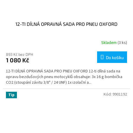
12-TI DÍLNÁ OPRAVNÁ SADA PRO PNEU OXFORD
Skladem
(3 ks)
893 Kč bez DPH
Do košíku
1 080 Kč
12-TI DÍLNÁ OPRAVNÁ SADA PRO PNEU OXFORD 12-ti dílná sada na
opravu bezdušových pneu motocyklů obsahuje: 3x 16 g bombička
CO2 (stoupání závitu 3/8" / 24 UNF) 1x izolační a...
Kód:
9901192
Tip