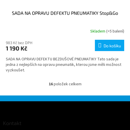
SADA NA OPRAVU DEFEKTU PNEUMATIKY Stop&Go
Skladem
(>5 balení)
983 Kč bez DPH
Do košíku
1 190 Kč
SADA NA OPRAVU DEFEKTU BEZDUŠOVÉ PNEUMATIKY Tato sada je
jedna z nejlepších na opravu pneumatik, kterou jsme měli možnost
vyzkoušet.
16
položek celkem
O
v
l
á
Z
d
á
a
p
c
a
Kontakt
í
t