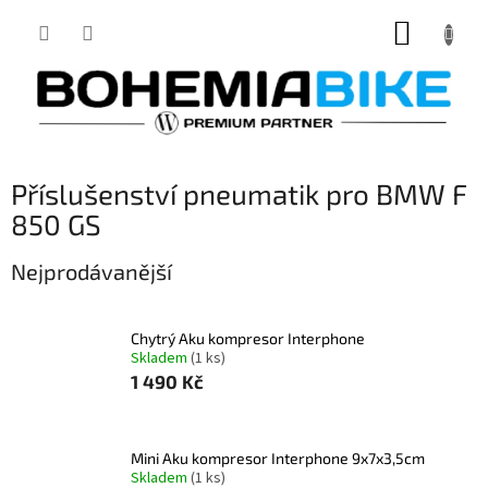
Přejít
NÁKUP
na
obsah
KOŠÍK
Příslušenství pneumatik pro BMW F
850 GS
Nejprodávanější
Chytrý Aku kompresor Interphone
Skladem
(1 ks)
1 490 Kč
Mini Aku kompresor Interphone 9x7x3,5cm
Skladem
(1 ks)