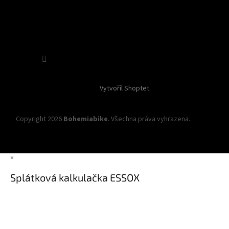
Sledovat na Instagramu
Vytvořil Shoptet
Copyright 2026
Bohemiabike
. Všechna práva vyhrazena.
Upravit
nastavení cookies
×
Splátková kalkulačka ESSOX