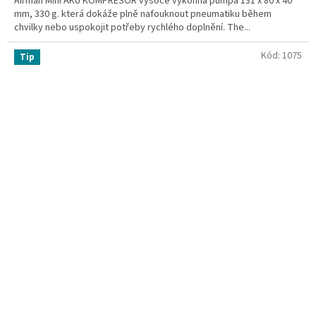
Airman Mini AKU KOMPRESOR vysoce výkonná pumpa 131 x 80 x 40
mm, 330 g. která dokáže plně nafouknout pneumatiku během
chvilky nebo uspokojit potřeby rychlého doplnění. The...
Kód:
1075
Tip