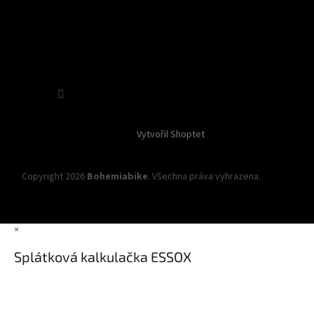
Sledovat na Instagramu
Vytvořil Shoptet
Copyright 2026
Bohemiabike
. Všechna práva vyhrazena.
Upravit
nastavení cookies
×
Splátková kalkulačka ESSOX