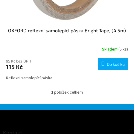
OXFORD reflexní samolepící páska Bright Tape, (4,5m)
Skladem
(5 ks)
95 Kč bez DPH
Do košíku
115 Kč
Reflexní samolepící páska
1
položek celkem
O
v
l
á
Z
d
á
a
p
c
a
Kontakt