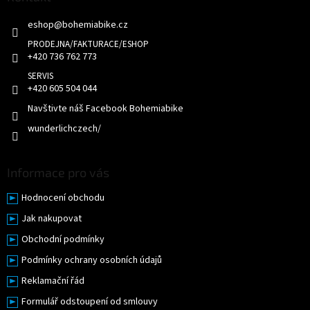
í
t
p
eshop
@
bohemiabike.cz
í
r
v
k
+420 736 762 773
y
v
+420 605 504 044
ý
p
Navštivte náš Facebook Bohemiabike
i
wunderlichczech/
s
u
Informace pro vás
Hodnocení obchodu
Jak nakupovat
Obchodní podmínky
Podmínky ochrany osobních údajů
Reklamační řád
Formulář odstoupení od smlouvy