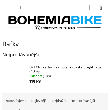
Přejít
NÁKUP
na
obsah
KOŠÍK
Ráfky
Nejprodávanější
OXFORD reflexní samolepící páska Bright Tape,
(4,5m)
Skladem
(5 ks)
115 Kč
Ř
a
Doporučujeme
Nejlevnější
Nejdražší
Nejprodávanější
z