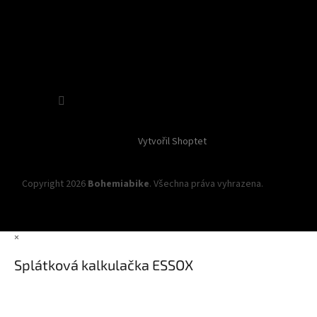
Sledovat na Instagramu
Vytvořil Shoptet
Copyright 2026
Bohemiabike
. Všechna práva vyhrazena.
Upravit
nastavení cookies
×
Splátková kalkulačka ESSOX