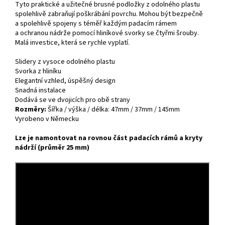
Tyto praktické a užitečné brusné podložky z odolného plastu
spolehlivě zabraňují poškrábání povrchu. Mohou být bezpečně
a spolehlivě spojeny s téměř každým padacím rámem
a ochranou nádrže pomocí hliníkové svorky se čtyřmi šrouby.
Malá investice, která se rychle vyplatí.
Slidery z vysoce odolného plastu
Svorka z hliníku
Elegantní vzhled, úspěšný design
Snadná instalace
Dodává se ve dvojicích pro obě strany
Rozměry:
Šířka / výška / délka: 47mm / 37mm / 145mm
Vyrobeno v Německu
Lze je namontovat na rovnou část padacích rámů a kryty
nádrží (průměr 25 mm)