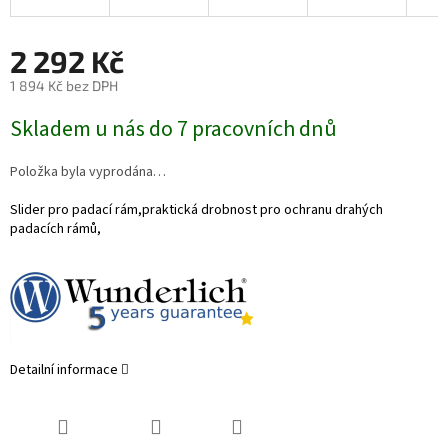
2 292 Kč
1 894 Kč bez DPH
Měrná
Skladem u nás do 7 pracovních dnů
cena:
Položka byla vyprodána…
Slider pro padací rám,praktická drobnost pro ochranu drahých
padacích rámů,
Detailní informace