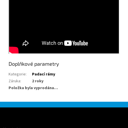
Doplňkové parametry
Kategorie
:
Padací rámy
Záruka
:
2 roky
Položka byla vyprodána…
Z
á
p