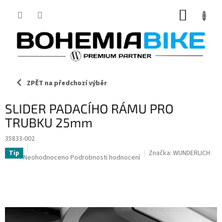
Přejít
NÁKUP
na
obsah
KOŠÍK
ZPĚT na předchozí výběr
SLIDER PADACÍHO RÁMU PRO
TRUBKU 25mm
35833-002
Značka:
WUNDERLICH
Tip
Průměrné
Neohodnoceno
Podrobnosti hodnocení
hodnocení
produktu
je
0,0
z
5