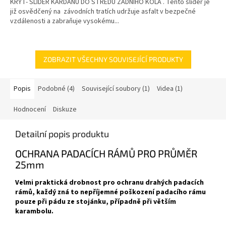
KRYT- SLIDER KARDANU DO STŘEDU ZADNÍHO KOLA . Tento slider je
již osvědčený na závodních tratích udržuje asfalt v bezpečné
vzdálenosti a zabraňuje vysokému...
ZOBRAZIT VŠECHNY SOUVISEJÍCÍ PRODUKTY
Popis
Podobné (4)
Související soubory (1)
Videa (1)
Hodnocení
Diskuze
Detailní popis produktu
OCHRANA PADACÍCH RÁMŮ PRO PRŮMĚR
25mm
Velmi praktická drobnost pro ochranu drahých padacích
rámů, každý zná to nepříjemné poškození padacího rámu
pouze při pádu ze stojánku, případně při větším
karambolu.