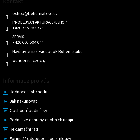
a
Kontakt
t
eshop
@
bohemiabike.cz
í
+420 736 762 773
+420 605 504 044
Navštivte náš Facebook Bohemiabike
wunderlichczech/
Informace pro vás
Hodnocení obchodu
Jak nakupovat
Obchodní podmínky
Podmínky ochrany osobních údajů
Reklamační řád
Formulář odstoupení od smlouvy