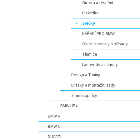
Gufera a těsnění
Elektrika
Svíčky
NÁŘADÍ PRO BMW
Oleje, kapaliny a přísady
Tlumiče
Lanovody a náhony
Design a Tuning
Držáky a montážní sady
Zimní doplňky
BMW HP4
BMW K
BMW C
DUCATI