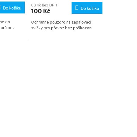
83 Kč bez DPH
Do košíku
Do košíku
100 Kč
dne do
Ochranné pouzdro na zapalovací
torů bez
svíčky pro převoz bez poškození.