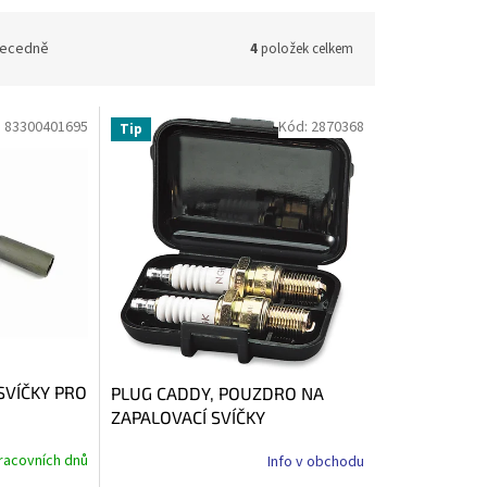
ecedně
4
položek celkem
:
83300401695
Kód:
2870368
Tip
 SVÍČKY PRO
PLUG CADDY, POUZDRO NA
ZAPALOVACÍ SVÍČKY
racovních dnů
Info v obchodu