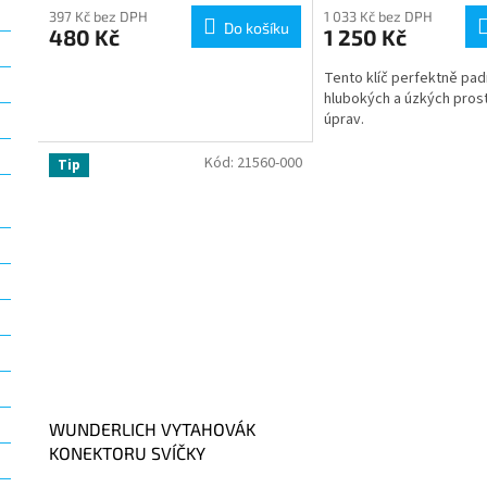
397 Kč bez DPH
1 033 Kč bez DPH
Do košíku
480 Kč
1 250 Kč
Tento klíč perfektně pa
hlubokých a úzkých pros
úprav.
Kód:
21560-000
Tip
WUNDERLICH VYTAHOVÁK
KONEKTORU SVÍČKY