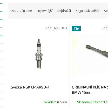
Ř
a
Doporučujeme
Nejlevnější
Nejdražší
Nejprodávanější
Ab
z
e
V
n
Kód:
LMAR9D-J
Kód
Tip
ý
í
p
p
i
r
s
o
p
d
r
u
o
k
d
t
u
ů
k
t
Svíčka NGK LMAR9D-J
ORIGINÁLNÍ KLÍČ NA
ů
BMW 16mm
Skladem
(>5 ks)
Skladem u nás do 3 p