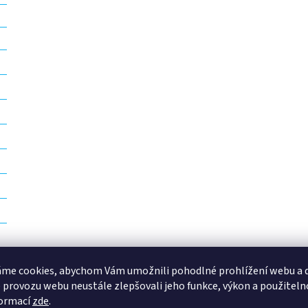
p
i
s
u
me cookies, abychom Vám umožnili pohodlné prohlížení webu a d
 provozu webu neustále zlepšovali jeho funkce, výkon a použiteln
formací
zde
.