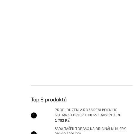
Top 8 produktů
PRODLOUŽENÍ A ROZŠÍŘENÍ BOČNÍHO
STOJÁNKU PRO R 1300 GS + ADVENTURE
1 782 Kč
SADA TAŠEK TOPBAG NA ORIGINÁLNÍ KUFRY
BMW R 1300 GSA