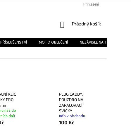
PODMÍNKY OCHRANY OSOBNÍCH ÚDAJŮ
Přihlášení
REKLAMAČNÍ ŘÁD
FOR
NÁKUPNÍ
Prázdný košík
KOŠÍK
PŘÍSLUŠENSTVÍ
MOTO OBLEČENÍ
NEZÁVISLE NA TYPU MOTORK
LNÍ KLÍČ
PLUG CADDY,
ČKY PRO
POUZDRO NA
6mm
ZAPALOVACÍ
 u nás do
SVÍČKY
vních dnů
Info v obchodu
Kč
100 Kč