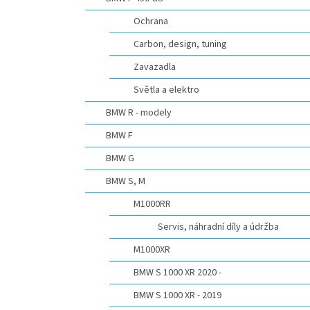
n
e
Ochrana
l
Carbon, design, tuning
Zavazadla
Světla a elektro
BMW R - modely
BMW F
BMW G
BMW S, M
M1000RR
Servis, náhradní díly a údržba
M1000XR
BMW S 1000 XR 2020 -
BMW S 1000 XR - 2019