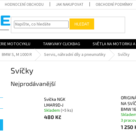
HODNOCENÍ OBCHODU
JAK NAKUPOVAT
OBCHODNÍ PODMÍNKY
HLEDAT
ERIE MOTOCYKLU
TANKVAKY CLICKBAG
SVĚTLA NA MOTORKU A 
BMW S, M 1000 R
Servis, náhradní díly a pneumatiky
Svíčky
Svíčky
Nejprodávanější
ORIGINÁ
Svíčka NGK
NA SVÍ
LMAR9D-J
BMW 1
Skladem
(>5 ks)
Skladem
480 Kč
3 praco
1 250 