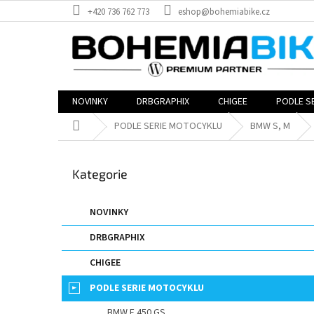
Přejít
+420 736 762 773
eshop@bohemiabike.cz
na
obsah
NOVINKY
DRBGRAPHIX
CHIGEE
PODLE S
Domů
PODLE SERIE MOTOCYKLU
BMW S, M
P
o
Přeskočit
Kategorie
s
kategorie
t
r
NOVINKY
a
DRBGRAPHIX
n
n
CHIGEE
í
p
PODLE SERIE MOTOCYKLU
a
BMW F 450 GS