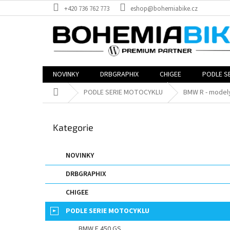
Přejít
+420 736 762 773
eshop@bohemiabike.cz
na
obsah
NOVINKY
DRBGRAPHIX
CHIGEE
PODLE S
Domů
PODLE SERIE MOTOCYKLU
BMW R - model
P
o
Přeskočit
Kategorie
s
kategorie
t
r
NOVINKY
a
DRBGRAPHIX
n
n
CHIGEE
í
p
PODLE SERIE MOTOCYKLU
a
BMW F 450 GS