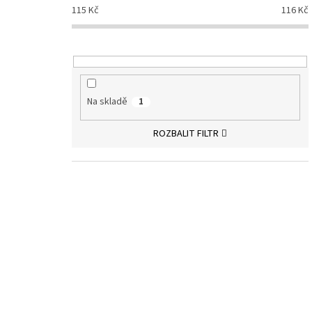
115
Kč
116
Kč
Na skladě
1
ROZBALIT FILTR