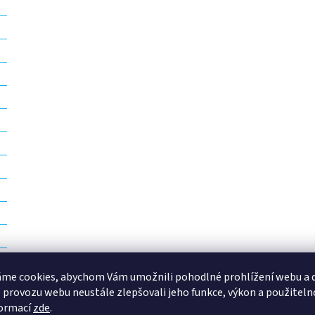
me cookies, abychom Vám umožnili pohodlné prohlížení webu a d
 provozu webu neustále zlepšovali jeho funkce, výkon a použiteln
formací
zde
.