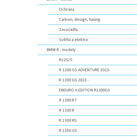
n
e
Ochrana
l
Carbon, design, tuning
Zavazadla
Světla a elektro
BMW R - modely
R12G/S
R 1300 GS ADVENTURE 2023-
R 1300 GS 2023 -
ENDURO X-EDITION R1300GS
R 1300 RT
R 1300 R
R 1300 RS
R 1250 GS