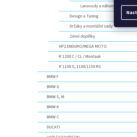
Lanovody a náhony
Nast
Design a Tuning
Držáky a montážní sady
Zimní doplňky
HP2 ENDURO/MEGA MOTO
R 1200 C / CL / Montauk
R 1100 S, 1100/1150 RS
BMW F
BMW G
BMW S, M
BMW K
BMW C
DUCATI