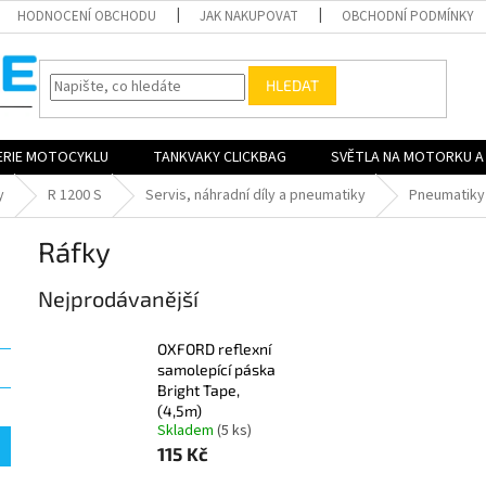
HODNOCENÍ OBCHODU
JAK NAKUPOVAT
OBCHODNÍ PODMÍNKY
HLEDAT
ERIE MOTOCYKLU
TANKVAKY CLICKBAG
SVĚTLA NA MOTORKU A 
y
R 1200 S
Servis, náhradní díly a pneumatiky
Pneumatiky 
Ráfky
Nejprodávanější
OXFORD reflexní
samolepící páska
Bright Tape,
(4,5m)
Skladem
(5 ks)
115 Kč