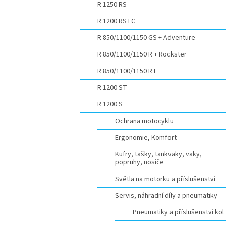
R 1250 RS
R 1200 RS LC
R 850/1100/1150 GS + Adventure
R 850/1100/1150 R + Rockster
R 850/1100/1150 RT
R 1200 ST
R 1200 S
Ochrana motocyklu
Ergonomie, Komfort
Kufry, tašky, tankvaky, vaky,
popruhy, nosiče
Světla na motorku a příslušenství
Servis, náhradní díly a pneumatiky
Pneumatiky a příslušenství kol