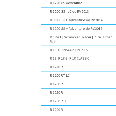
R 1250 GS Adventure
R 1200 GS - LC od RV.2013
R1200GS LC Adventure od RV.2014
R 1200 GS + Adventure do RV.2012
R nineT | Scrambler | Racer | Pure | Urban
G/S
R 18 TRANSCONTINENTAL
R 18, R 18 B, R 18 CLASSIC
R 1250 RT - LC
R 1200 RT LC
R 1200 RT
R 1250 R
R 1200 R LC
R 1200 R