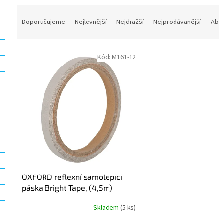
Ř
a
Doporučujeme
Nejlevnější
Nejdražší
Nejprodávanější
Ab
z
e
V
n
Kód:
M161-12
ý
í
p
p
i
r
s
o
p
d
r
u
o
k
d
t
u
ů
k
t
OXFORD reflexní samolepící
ů
páska Bright Tape, (4,5m)
Skladem
(5 ks)