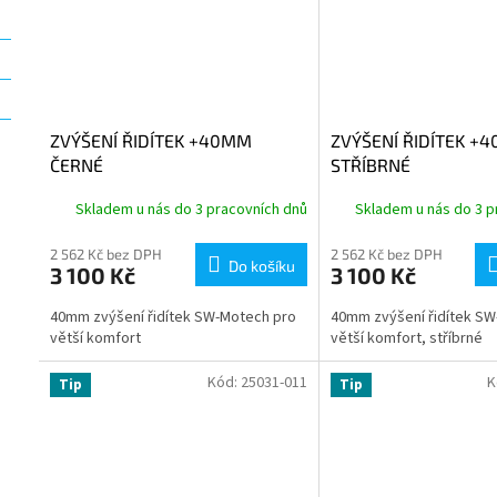
ZVÝŠENÍ ŘIDÍTEK +40MM
ZVÝŠENÍ ŘIDÍTEK +
ČERNÉ
STŘÍBRNÉ
Skladem u nás do 3 pracovních dnů
Skladem u nás do 3 p
2 562 Kč bez DPH
2 562 Kč bez DPH
Do košíku
3 100 Kč
3 100 Kč
40mm zvýšení řidítek SW-Motech pro
40mm zvýšení řidítek SW
větší komfort
větší komfort, stříbrné
Kód:
25031-011
K
Tip
Tip