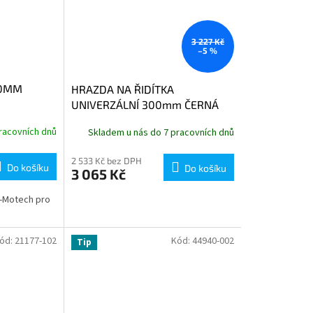
3 227 Kč
–5 %
40MM
HRAZDA NA ŘIDÍTKA
UNIVERZÁLNÍ 300mm ČERNÁ
racovních dnů
Skladem u nás do 7 pracovních dnů
2 533 Kč bez DPH
Do košíku
Do košíku
3 065 Kč
-Motech pro
ód:
21177-102
Kód:
44940-002
Tip