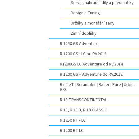
Servis, náhradní díly a pneumatiky
Design a Tuning
Držáky a montážní sady
Zimní doplňky
R 1250 GS Adventure
R 1200 GS - LC od RV.2013
R1200GS LC Adventure od RV.2014
R 1200 GS + Adventure do RV.2012
R nineT | Scrambler | Racer | Pure | Urban
G/S
R 18 TRANSCONTINENTAL
R 18, R 18 B, R 18 CLASSIC
R 1250 RT - LC
R 1200 RT LC