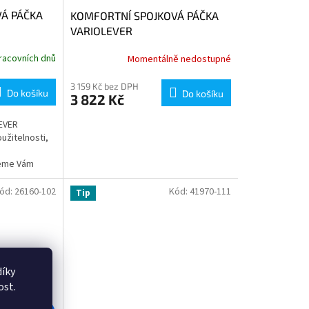
Á PÁČKA
KOMFORTNÍ SPOJKOVÁ PÁČKA
VARIOLEVER
racovních dnů
Momentálně nedostupné
3 159 Kč bez DPH
Do košíku
Do košíku
3 822 Kč
EVER
užitelnosti,
jeme Vám
tavitelnou
ód:
26160-102
Kód:
41970-111
Tip
íky
ost.