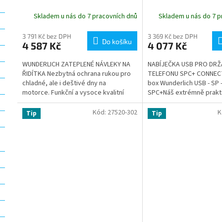
Skladem u nás do 7 pracovních dnů
Skladem u nás do 7 p
3 791 Kč bez DPH
3 369 Kč bez DPH
Do košíku
4 587 Kč
4 077 Kč
WUNDERLICH ZATEPLENÉ NÁVLEKY NA
NABÍJEČKA USB PRO DRŽ
ŘIDÍTKA Nezbytná ochrana rukou pro
TELEFONU SPC+ CONNECT
chladné, ale i deštivé dny na
box Wunderlich USB - SP
motorce. Funkční a vysoce kvalitní
SPC+Náš extrémně prakt
design našich manžet na...
nabíjecí box se hodí pr
s tovární...
Kód:
27520-302
K
Tip
Tip