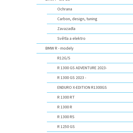
n
e
Ochrana
l
Carbon, design, tuning
Zavazadla
Světla a elektro
BMW R - modely
R12G/S
R 1300 GS ADVENTURE 2023-
R 1300 GS 2023 -
ENDURO X-EDITION R1300GS
R 1300 RT
R 1300 R
R 1300 RS
R 1250 GS