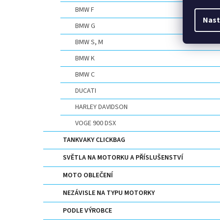
BMW F
Nast
BMW G
BMW S, M
BMW K
BMW C
DUCATI
HARLEY DAVIDSON
VOGE 900 DSX
TANKVAKY CLICKBAG
SVĚTLA NA MOTORKU A PŘÍSLUŠENSTVÍ
MOTO OBLEČENÍ
NEZÁVISLE NA TYPU MOTORKY
PODLE VÝROBCE