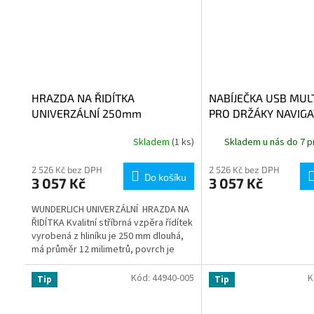
HRAZDA NA ŘIDÍTKA
NABÍJEČKA USB MUL
UNIVERZÁLNÍ 250mm
PRO DRŽÁKY NAVIGA
STŘÍBRNÁ
Skladem
(1 ks)
Skladem u nás do 7 p
2 526 Kč bez DPH
2 526 Kč bez DPH
Do košíku
3 057 Kč
3 057 Kč
WUNDERLICH UNIVERZÁLNÍ HRAZDA NA
ŘIDÍTKA Kvalitní stříbrná vzpěra řídítek
vyrobená z hliníku je 250 mm dlouhá,
má průměr 12 milimetrů, povrch je
otryskán skleněnými...
Kód:
44940-005
K
Tip
Tip