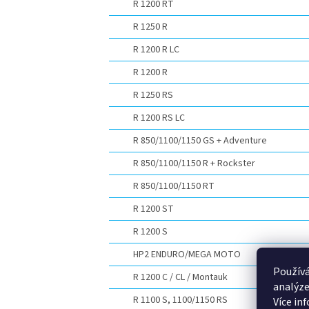
R 1200 RT
R 1250 R
R 1200 R LC
R 1200 R
R 1250 RS
R 1200 RS LC
R 850/1100/1150 GS + Adventure
R 850/1100/1150 R + Rockster
R 850/1100/1150 RT
R 1200 ST
R 1200 S
HP2 ENDURO/MEGA MOTO
Používá
R 1200 C / CL / Montauk
analýze
R 1100 S, 1100/1150 RS
Více in