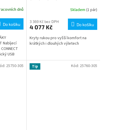
racovních dnů
Skladem
(1 pár)
3 369 Kč bez DPH
Do košíku
Do košíku
4 077 Kč
ÁKY
Kryty rukou pro vyšší komfort na
 Nabíjecí
krátkých i dlouhých výletech
 - CONNECT
ický USB
o všechna BMW
ód:
25750-305
Kód:
25760-305
Tip