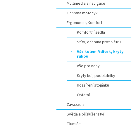
Multimedia a navigace
Ochrana motocyklu
Ergonomie, Komfort
Komfortní sedla
Štíty, ochrana proti větru
Vše kolem řidítek, kryty
rukou
Vše pro nohy
Kryty kol, podblatníky
Rozšíření stojánku
Ostatní
Zavazadla
Světla a příslušenství
Tlumiče