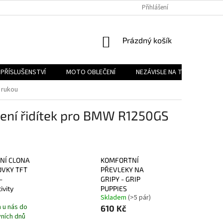
PODMÍNKY OCHRANY OSOBNÍCH ÚDAJŮ
Přihlášení
REKLAMAČNÍ ŘÁD
FOR
NÁKUPNÍ
Prázdný košík
KOŠÍK
PŘÍSLUŠENSTVÍ
MOTO OBLEČENÍ
NEZÁVISLE NA TYPU MOTORK
y rukou
ýšení řidítek pro BMW R1250GS
NÍ CLONA
KOMFORTNÍ
VKY TFT
PŘEVLEKY NA
-
GRIPY - GRIP
ivity
PUPPIES
Skladem
(>5 pár)
 u nás do
610 Kč
vních dnů