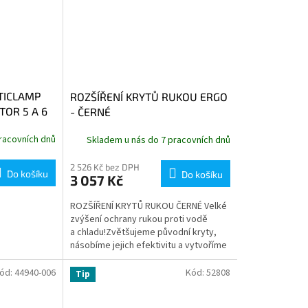
TICLAMP
ROZŠÍŘENÍ KRYTŮ RUKOU ERGO
TOR 5 A 6
- ČERNÉ
racovních dnů
Skladem u nás do 7 pracovních dnů
2 526 Kč bez DPH
Do košíku
Do košíku
3 057 Kč
ROZŠÍŘENÍ KRYTŮ RUKOU ČERNÉ Velké
zvýšení ochrany rukou proti vodě
a chladu!Zvětšujeme původní kryty,
násobíme jejich efektivitu a vytvoříme
efektivní, ale...
ód:
44940-006
Kód:
52808
Tip