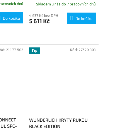
racovních dnů
Skladem u nás do 7 pracovních dnů
4 637 Kč bez DPH
Do košíku
Do košíku
5 611 Kč
ód:
21177-502
Kód:
27520-303
Tip
CONNECT
WUNDERLICH KRYTY RUKOU
UL SPC+
BLACK EDITION