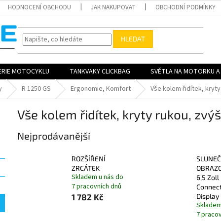
HODNOCENÍ OBCHODU
JAK NAKUPOVAT
OBCHODNÍ PODMÍNKY
HLEDAT
ERIE MOTOCYKLU
TANKVAKY CLICKBAG
SVĚTLA NA MOTORKU A 
y
R 1250 GS
Ergonomie, Komfort
Vše kolem řidítek, kryt
Vše kolem řidítek, kryty rukou, zv
Nejprodávanější
ROZŠÍŘENÍ
SLUNEČ
ZRCÁTEK
OBRAZO
Skladem u nás do
6,5 Zoll 
7 pracovních dnů
Connect
1 782 Kč
Display
Skladem
7 praco