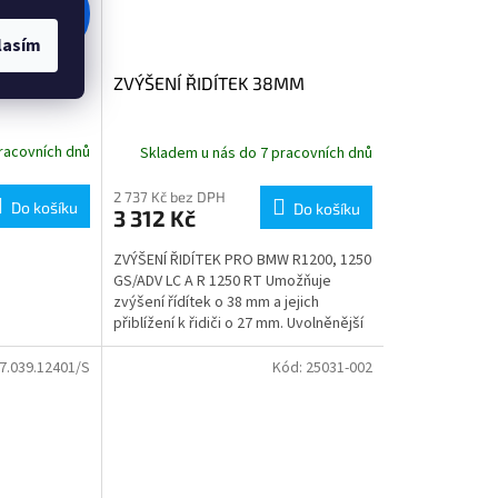
3 518 Kč
–5 %
lasím
E CONTROL
ZVÝŠENÍ ŘIDÍTEK 38MM
racovních dnů
Skladem u nás do 7 pracovních dnů
2 737 Kč bez DPH
Do košíku
Do košíku
3 312 Kč
ZVÝŠENÍ ŘIDÍTEK PRO BMW R1200, 1250
GS/ADV LC A R 1250 RT Umožňuje
zvýšení řídítek o 38 mm a jejich
přiblížení k řidiči o 27 mm. Uvolněnější
pozice ramen....
7.039.12401/S
Kód:
25031-002