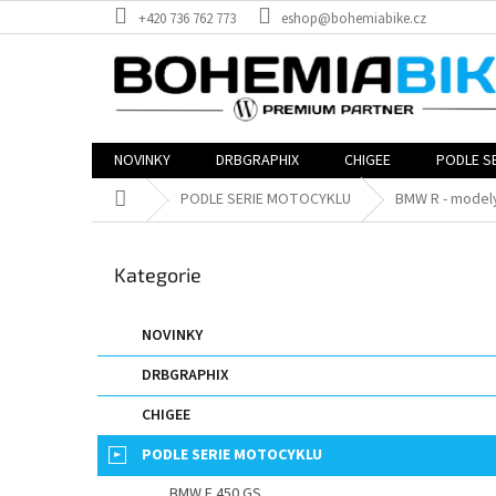
Přejít
+420 736 762 773
eshop@bohemiabike.cz
na
obsah
NOVINKY
DRBGRAPHIX
CHIGEE
PODLE S
Domů
PODLE SERIE MOTOCYKLU
BMW R - model
P
o
Přeskočit
Kategorie
s
kategorie
t
r
NOVINKY
a
DRBGRAPHIX
n
n
CHIGEE
í
p
PODLE SERIE MOTOCYKLU
a
BMW F 450 GS