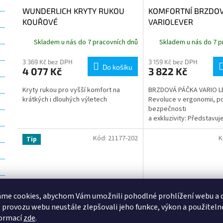
WUNDERLICH KRYTY RUKOU
KOMFORTNÍ BRZDOV
KOUŘOVÉ
VARIOLEVER
Skladem u nás do 7 pracovních dnů
Skladem u nás do 7 p
3 369 Kč bez DPH
3 159 Kč bez DPH
Do košíku
4 077 Kč
3 822 Kč
Kryty rukou pro vyšší komfort na
BRZDOVÁ PÁČKA VARIO L
krátkých i dlouhých výletech
Revoluce v ergonomii, po
bezpečnosti
a exkluzivity: Představu
VARIO LEVER páčky s nas
délkou, kterou...
Kód:
21177-202
K
Tip
me cookies, abychom Vám umožnili pohodlné prohlížení webu a d
 provozu webu neustále zlepšovali jeho funkce, výkon a použiteln
formací
zde
.