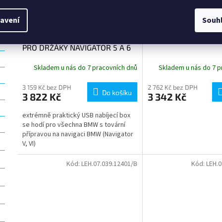
avení
Souh
NABÍJEČKA USB SP CONNECT
TEMPOMAT - CRUIS
PRO DRŽÁKY NAVIGATOR 5 A 6
Skladem u nás do 7 pracovních dnů
Skladem u nás do 7 p
3 159 Kč bez DPH
2 762 Kč bez DPH
Do košíku
3 822 Kč
3 342 Kč
extrémně praktický USB nabíjecí box
se hodí pro všechna BMW s tovární
přípravou na navigaci BMW (Navigator
V, VI)
Kód:
LEH.07.039.12401/B
Kód:
LEH.0