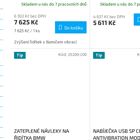
Skladem u nás do 7 pracovních dnů
Skladem u nás do 7 p
6 302 Kč bez DPH
4 637 Kč bez DPH
7 625 Kč
5 611 Kč
Do košíku
Měrná
7 625 Kč / 1 ks
cena:
Zvýšení řidítek s tlumičem vibrací.
Kód:
25200-100
K
Tip
Tip
ZATEPLENÉ NÁVLEKY NA
NABÍJEČKA USB SP 
ŘIDÍTKA BMW
ANTIVIBRATION MOD