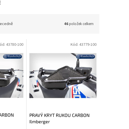
č
ecedně
46
položek celkem
ód:
43780-100
Kód:
43779-100
CARBON
PRAVÝ KRYT RUKOU CARBON
Ilmberger