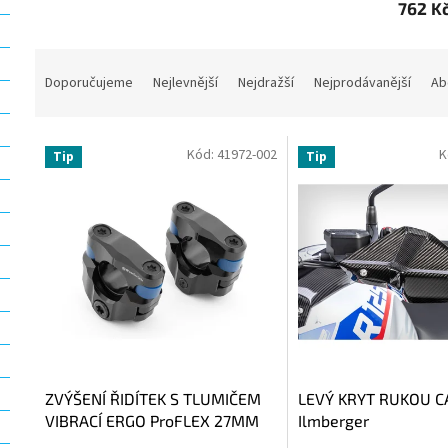
762 K
Ř
a
Doporučujeme
Nejlevnější
Nejdražší
Nejprodávanější
Ab
z
e
V
n
Kód:
41972-002
K
Tip
Tip
ý
í
p
p
i
r
s
o
p
d
r
u
o
k
d
t
u
ů
k
t
ZVÝŠENÍ ŘIDÍTEK S TLUMIČEM
LEVÝ KRYT RUKOU 
ů
VIBRACÍ ERGO ProFLEX 27MM
Ilmberger
ČERNÉ