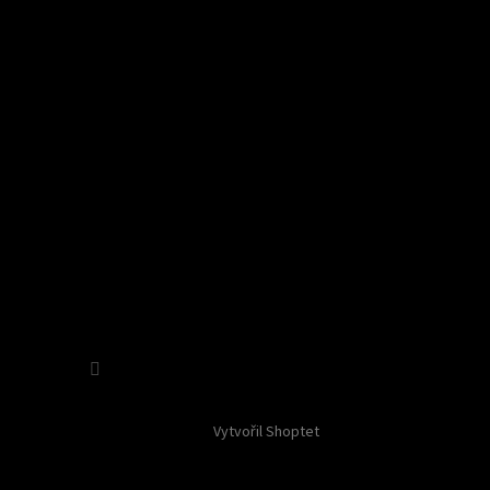
Sledovat na Instagramu
Vytvořil Shoptet