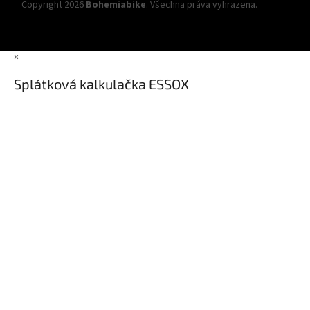
Copyright 2026
Bohemiabike
. Všechna práva vyhrazena.
Upravit
nastavení cookies
×
Splátková kalkulačka ESSOX