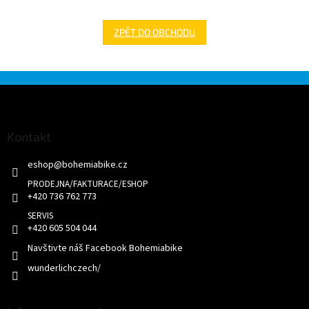
ZPĚT DO OBCHODU
Z
á
p
a
Kontakt
t
eshop
@
bohemiabike.cz
í
+420 736 762 773
+420 605 504 044
Navštivte náš Facebook Bohemiabike
wunderlichczech/