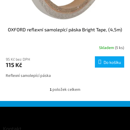
OXFORD reflexní samolepící páska Bright Tape, (4,5m)
Skladem
(5 ks)
95 Kč bez DPH
Do košíku
115 Kč
Reflexní samolepící páska
1
položek celkem
O
v
l
á
Z
d
á
a
p
c
a
Kontakt