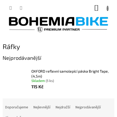
Přejít
NÁKUP
na
obsah
KOŠÍK
Ráfky
Nejprodávanější
OXFORD reflexní samolepící páska Bright Tape,
(4,5m)
Skladem
(5 ks)
115 Kč
Ř
a
Doporučujeme
Nejlevnější
Nejdražší
Nejprodávanější
z