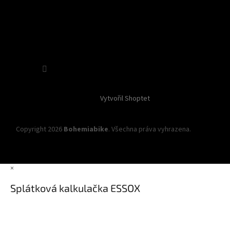
Sledovat na Instagramu
Vytvořil Shoptet
Copyright 2026
Bohemiabike
. Všechna práva vyhrazena.
Upravit
nastavení cookies
×
Splátková kalkulačka ESSOX