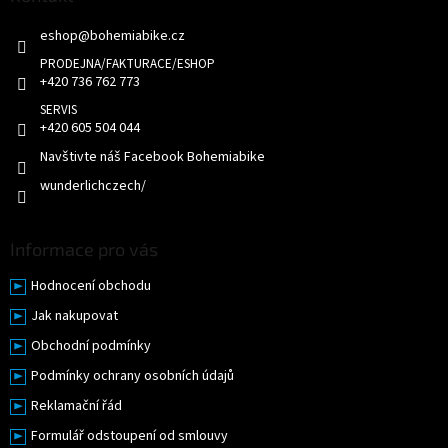
í
t
p
eshop
@
bohemiabike.cz
í
r
v
k
+420 736 762 773
y
v
+420 605 504 044
ý
p
Navštivte náš Facebook Bohemiabike
i
wunderlichczech/
s
u
Informace pro vás
Hodnocení obchodu
Jak nakupovat
Obchodní podmínky
Podmínky ochrany osobních údajů
Reklamační řád
Formulář odstoupení od smlouvy